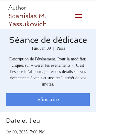
Author
Stanislas M.
Yassukovich
Séance de dédicace
Tue, Jan 09
  |  
Paris
Description de l'événement. Pour la modifier,
cliquez sur « Gérer les événements ». C'est
l'espace idéal pour ajouter des détails sur vos
événements à venir et susciter l'intérêt de vos
invités.
S’inscrire
Date et lieu
Jan 09, 2035, 7:00 PM